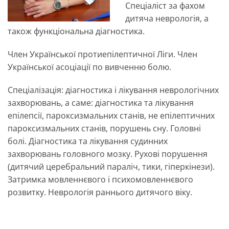
Спеціаліст за фахом
дитяча неврологія, а
також функціональна діагностика.
Член Української протиепілептичної Ліги. Член
Української асоціації по вивченню болю.
Спеціалізація: діагностика і лікування неврологічних
захворювань, а саме: діагностика та лікування
епілепсії, пароксизмальних станів, не епілептичних
пароксизмальних станів, порушень сну. Головні
болі. Діагностика та лікування судинних
захворювань головного мозку. Рухові порушення
(дитячий церебральний параліч, тики, гіперкінези).
Затримка мовленнєвого і психомовленнєвого
розвитку. Неврологія раннього дитячого віку.