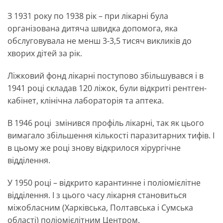
З 1931 року по 1938 рік – при лікарні була
організована дитяча швидка допомога, яка
обслуговувала не менш 3-3,5 тисяч викликів до
хворих дітей за рік.
Ліжковий фонд лікарні поступово збільшувався і в
1941 році складав 120 ліжок, були відкриті рентген-
кабінет, клінічна лабораторія та аптека.
В 1946 році змінився профіль лікарні, так як цього
вимагало збільшення кількості паразитарних тифів. І
в цьому же році знову відкрилося хірургічне
відділення.
У 1950 році – відкрито карантинне і поліомієлітне
відділення. І з цього часу лікарня становиться
міжобласним (Харківська, Полтавська і Сумська
області) поліомієлітним Центром.