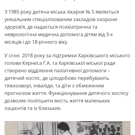
З 1985 року дитяча міська лікарня № 5 являється
унікальним спеціалізованим закладом охорони
здоров’я, де надається психіатрична та
неврологічна медична допомога дітям від 3-х
місяців і до 18-річного віку.
У січні 2018 року за підтримки Харківського міського
голови Кернеса Г.А. та Харківської міської ради
створено відділення паліативної допомоги –
дитячий хоспіс, де цілодобово перебувають
тяжкохворі, інваліди, та діти з обмеженим
прогнозом життя. Функціонування дитячого хоспісу
дозволяє поліпшити якість життя маленьких
пацієнтів та їх близьких.